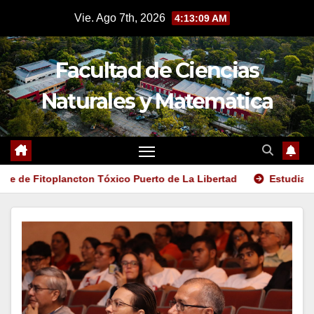
Saltar
Vie. Ago 7th, 2026
4:13:11 AM
al
contenido
Facultad de Ciencias
Naturales y Matemática
ton Tóxico Puerto de La Libertad
Estudiantes desarrollan c